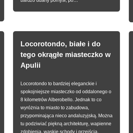
bardzo udany pomysł, po…
Locorotondo, białe i do
tego okrągłe miasteczko w
Apulii
Locorotondo to bardziej eleganckie i
spokojniejsze miasteczko od oddalonego o
8 kilometrów Alberobello. Jednak to co
wyróżnia to miasto to zabudowa,
przypominająca nieco andaluzyjską. Można
tu podziwiać piękną architekturę, wapienne
zdobienia, wąskie schody i przejścia,