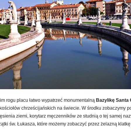
m rogu placu łatwo wypatrzeć monumentalną
Bazylikę Santa 
kościołów chrześcijańskich na świecie. W środku zobaczymy po
ęsienia ziemi, korytarz męczenników ze studnią o tej samej na
tki św. Łukasza, które możemy zobaczyć przez żelazną klatkę 