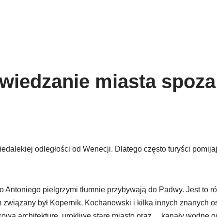
wiedzanie miasta spoza
edalekiej odległości od Wenecji. Dlatego często turyści pomijaj
o Antoniego pielgrzymi tłumnie przybywają do Padwy. Jest to r
m związany był Kopernik, Kochanowski i kilka innych znanych 
ową architekturę, urokliwe stare miasto oraz… kanały wodne o