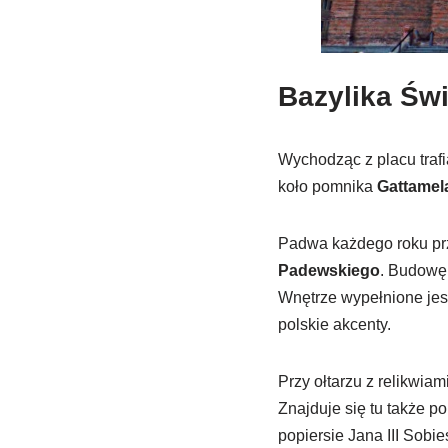
Bazylika Św
Wychodząc z placu traf
koło pomnika
Gattamel
Padwa każdego roku prz
Padewskiego
. Budowę 
Wnętrze wypełnione jest
polskie akcenty.
Przy ołtarzu z relikwiam
Znajduje się tu także p
popiersie Jana III Sobi