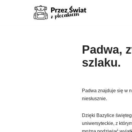
Przejdź
do
treści
Padwa, z
szlaku.
Padwa znajduje się w ni
niesłusznie.
Dzięki Bazylice święteg
uniwersyteckie, z który
można podziwiać wyjątk