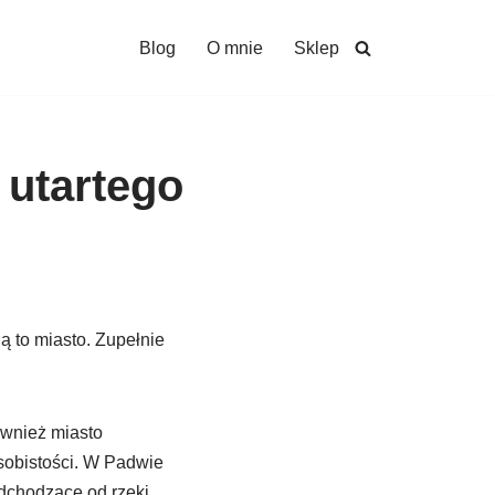
Blog
O mnie
Sklep
 utartego
ą to miasto. Zupełnie
ównież miasto
osobistości. W Padwie
dchodzące od rzeki