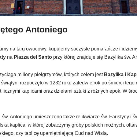
iętego Antoniego
iamy na targ owocowy, kupujemy soczyste pomarańcze i idziem
aty
na
Piazza del Santo
przy której znajduje się Bazylika św. A
yciąga miliony pielgrzymów, których celem jest
Bazylika i Kap
świątyni rozpoczęto w 1232 roku zaledwie rok po śmierci tego
 licznymi kaplicami oraz dziełami sztuki z różnych epok. W śr
i św. Antoniego umieszczono także relikwiarze św. Faustyny i św
olska kaplica, w której zobaczymy groby polskich możnych, ołtar
eskiego, czy tablicę upamiętniającą Cud nad Wisłą.