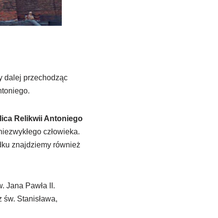
y dalej przechodząc
ntoniego.
lica Relikwii Antoniego
 niezwykłego człowieka.
odku znajdziemy również
. Jana Pawła II.
z św. Stanisława,