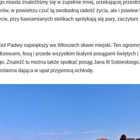
o miasta znaleźliśmy się w zupełnie innej, urzekającej przestrz
urów, w powietrzu czuć tą swobodną radość życia, ale i powiew h
cie, przy kawiarnianych stolikach spotykają się pary, zaczytani 
ymbol Padwy największy we Włoszech skwer miejski. Ten ogromn
rzewami, fosą i przede wszystkim białymi posągami świętych i
go. Znaleźć tu można także spotkać posąg Jana III Sobieskiego
fontanna dająca w upał przyjemną ochłodę.