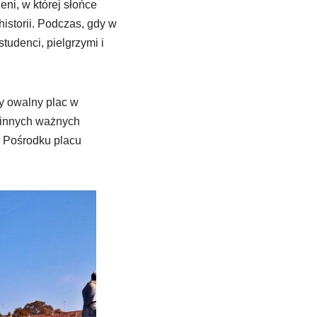
eni, w której słońce
istorii. Podczas, gdy w
studenci, pielgrzymi i
y owalny plac w
 innych ważnych
. Pośrodku placu