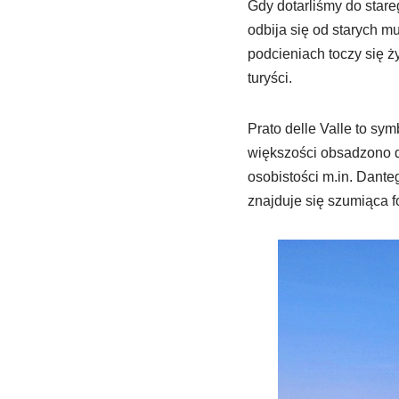
Gdy dotarliśmy do stareg
odbija się od starych m
podcieniach toczy się ży
turyści.
Prato delle Valle to s
większości obsadzono d
osobistości m.in. Dante
znajduje się szumiąca 