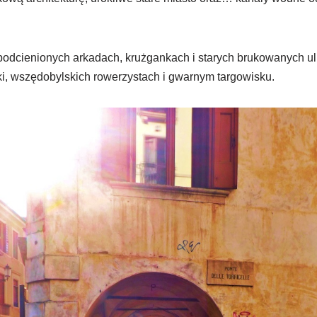
odcienionych arkadach, krużgankach i starych brukowanych ul
ki, wszędobylskich rowerzystach i gwarnym targowisku.