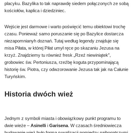
placyku. Bazylika to tak naprawdę siedem połączonych ze sobą
kościołów, kaplica i dziedziniec.
Wejście jest darmowe i warto poświęcić temu obiektowi trochę
czasu. Ponieważ samo poruszanie się po Bazylice dostarcza
niezapomnianyh doznań. Tutaj według legendy znajduje się
misa Piłata, w której Piłat umył ręce po skazaniu Jezusa na
krzyż. Znajdziemy tu również fresk „Rzeź niewiniątek”,
grobowiec św. Pertoniusza, rzeźbę koguta przypominającą
historię św. Piotra, czy odwzorowanie Jezusa tak jak na Całunie
Turyńskim.
Historia dwóch wież
Jednym z symboli miasta i obowiązkowy punkt programu to
dwie wieże –
Asinelli
i
Garisena
. W czasach średniowiecza
budowanie wież było formą rywalizacji pomiędzy najbogatszymi