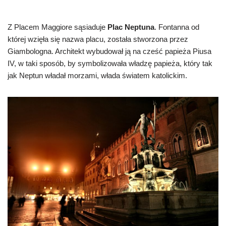
Z Placem Maggiore sąsiaduje
Plac Neptuna
. Fontanna od
której wzięła się nazwa placu, została stworzona przez
Giambologna. Architekt wybudował ją na cześć papieża Piusa
IV, w taki sposób, by symbolizowała władzę papieża, który tak
jak Neptun władał morzami, włada światem katolickim.