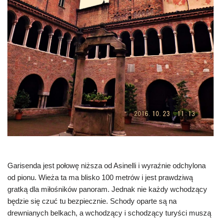
Garisenda jest połowę niższa od Asinelli i wyraźnie odchylona
od pionu. Wieża ta ma blisko 100 metrów i jest prawdziwą
gratką dla miłośników panoram. Jednak nie każdy wchodzący
będzie się czuć tu bezpiecznie. Schody oparte są na
drewnianych belkach, a wchodzący i schodzący turyści muszą