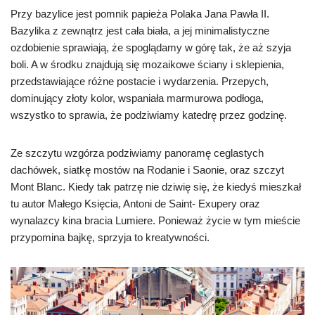
Przy bazylice jest pomnik papieża Polaka Jana Pawła II.
Bazylika z zewnątrz jest cała biała, a jej minimalistyczne
ozdobienie sprawiają, że spoglądamy w górę tak, że aż szyja
boli. A w środku znajdują się mozaikowe ściany i sklepienia,
przedstawiające różne postacie i wydarzenia. Przepych,
dominujący złoty kolor, wspaniała marmurowa podłoga,
wszystko to sprawia, że podziwiamy katedrę przez godzinę.
Ze szczytu wzgórza podziwiamy panoramę ceglastych
dachówek, siatkę mostów na Rodanie i Saonie, oraz szczyt
Mont Blanc. Kiedy tak patrzę nie dziwię się, że kiedyś mieszkał
tu autor Małego Księcia, Antoni de Saint- Exupery oraz
wynalazcy kina bracia Lumiere. Ponieważ życie w tym mieście
przypomina bajkę, sprzyja to kreatywności.