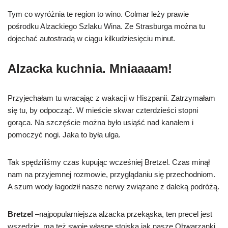
Tym co wyróżnia te region to wino. Colmar leży prawie
pośrodku Alzackiego Szlaku Wina. Ze Strasburga można tu
dojechać autostradą w ciągu kilkudziesięciu minut.
Alzacka kuchnia. Mniaaaam!
Przyjechałam tu wracając z wakacji w Hiszpanii. Zatrzymałam
się tu, by odpocząć. W mieście skwar czterdzieści stopni
gorąca. Na szczęście można było usiąść nad kanałem i
pomoczyć nogi. Jaka to była ulga.
Tak spędziliśmy czas kupując wcześniej Bretzel. Czas minął
nam na przyjemnej rozmowie, przyglądaniu się przechodniom.
A szum wody łagodził nasze nerwy związane z daleką podróżą.
Bretzel
–najpopularniejsza alzacka przekąska, ten precel jest
wszędzie, ma też swoje własne stoiska jak nasze Obwarzanki