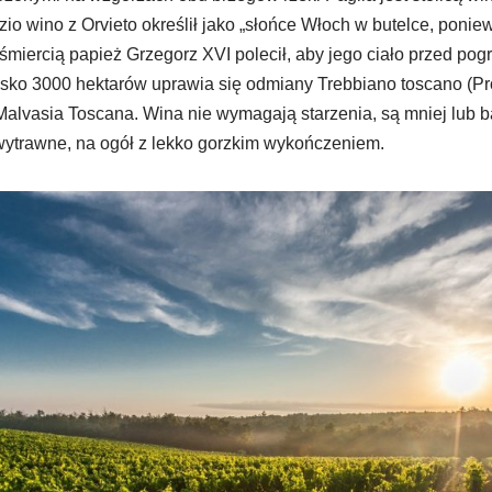
io wino z Orvieto określił jako „słońce Włoch w butelce, ponie
 śmiercią papież Grzegorz XVI polecił, aby jego ciało przed p
isko 3000 hektarów uprawia się odmiany Trebbiano toscano (Pro
Malvasia Toscana. Wina nie wymagają starzenia, są mniej lub b
wytrawne, na ogół z lekko gorzkim wykończeniem.