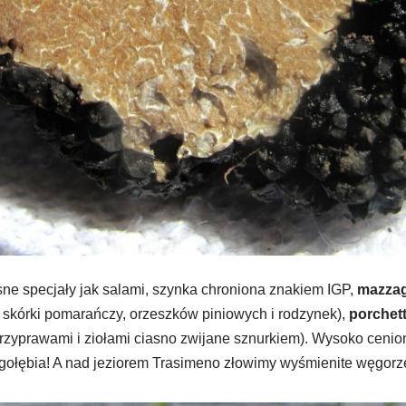
ne specjały jak salami, szynka chroniona znakiem IGP,
mazzag
 skórki pomarańczy, orzeszków piniowych i rodzynek),
porchet
zyprawami i ziołami ciasno zwijane sznurkiem). Wysoko cenione
 gołębia! A nad jeziorem Trasimeno złowimy wyśmienite węgorz