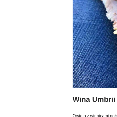
Wina Umbrii
Orvieto z winnicami poł