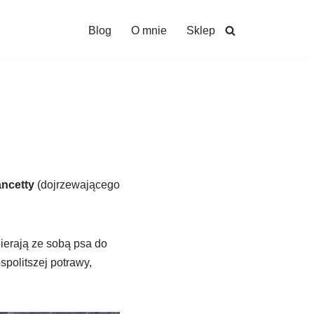
Blog
O mnie
Sklep
ncetty
(dojrzewającego
ierają ze sobą psa do
politszej potrawy,