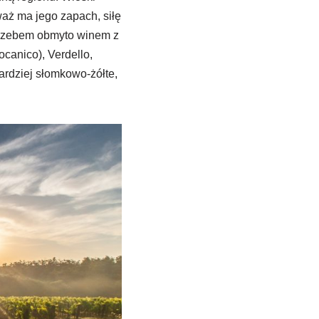
waż ma jego zapach, siłę
ogrzebem obmyto winem z
canico), Verdello,
ardziej słomkowo-żółte,