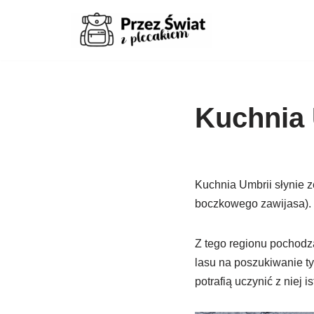
Przejdź
do
treści
Kuchnia 
Kuchnia Umbrii słynie 
boczkowego zawijasa).
Z tego regionu pochodzą
lasu na poszukiwanie t
potrafią uczynić z niej i