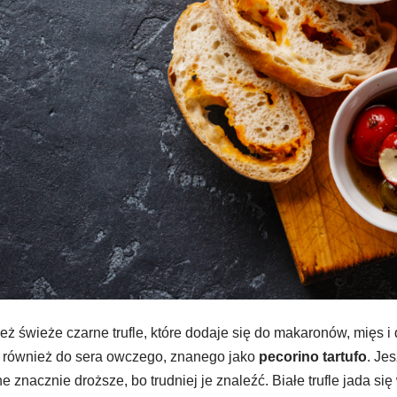
eż świeże czarne trufle, które dodaje się do makaronów, mięs i 
ię również do sera owczego, znanego jako
pecorino tartufo
. Je
one znacznie droższe, bo trudniej je znaleźć. Białe trufle jada si