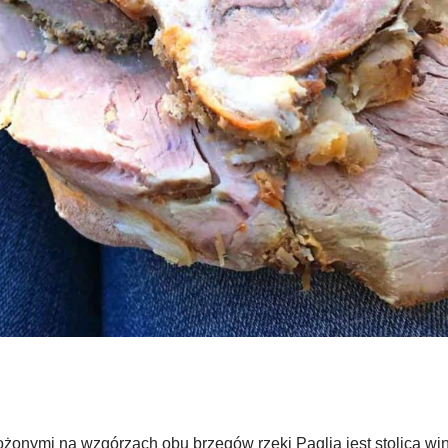
ożonymi na wzgórzach obu brzegów rzeki Paglia jest stolicą wi