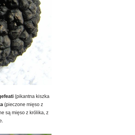
efeati
(pikantna kiszka
ta
(pieczone mięso z
 są mięso z królika, z
e.