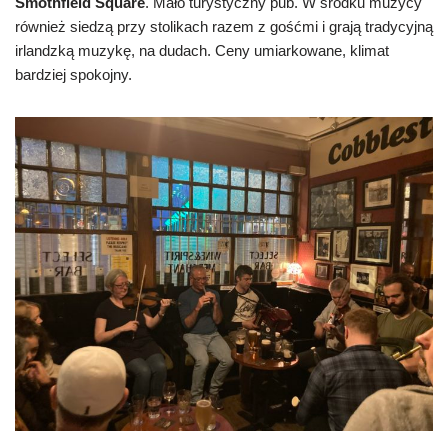
Smothfield Square
. Mało turystyczny pub. W środku muzycy
również siedzą przy stolikach razem z gośćmi i grają tradycyjną
irlandzką muzykę, na dudach. Ceny umiarkowane, klimat
bardziej spokojny.