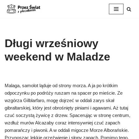
Przejdź
do
treści
Długi wrześniowy
weekend w Maladze
Malaga, samolot ląduje od strony morza. A ja po krótkim
odpoczynku po podróży ruszam na spacer po mieście. Ze
wzgórza Gilblarfaro, mogę dojrzeć w oddali zarys skał
gibraltarskiej, który jest obrośnięty piniami i agawami. Aż tutaj
czuć soczystą żywicę z drzew. Spacerując w stronę centrum,
wzdłuż murów Alcazaby coraz intensywniej czuć zapach
pomarańczy i piwonii. A w oddali migocze Morze Alborańskie.
Przynosząc lekkie orzeźwienie i słony zapach. Pomimo tego,