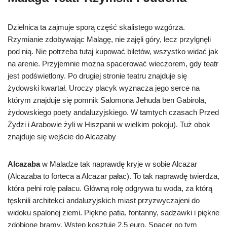
Dzielnica ta zajmuje sporą część skalistego wzgórza.
Rzymianie zdobywając Malagę, nie zajęli góry, lecz przylgnęli
pod nią. Nie potrzeba tutaj kupować biletów, wszystko widać jak
na arenie. Przyjemnie można spacerować wieczorem, gdy teatr
jest podświetlony. Po drugiej stronie teatru znajduje się
żydowski kwartał. Uroczy placyk wyznacza jego serce na
którym znajduje się pomnik Salomona Jehuda ben Gabirola,
żydowskiego poety andaluzyjskiego. W tamtych czasach Przed
Żydzi i Arabowie żyli w Hiszpanii w wielkim pokoju). Tuż obok
znajduje się wejście do Alcazaby
Alcazaba
w Maladze tak naprawdę kryje w sobie Alcazar
(Alcazaba to forteca a Alcazar pałac). To tak naprawdę twierdza,
która pełni rolę pałacu. Główną rolę odgrywa tu woda, za którą
tęsknili architekci andaluzyjskich miast przyzwyczajeni do
widoku spalonej ziemi. Piękne patia, fontanny, sadzawki i piękne
zdobione bramy. Wstęp kosztuje 2,5 euro. Spacer po tym