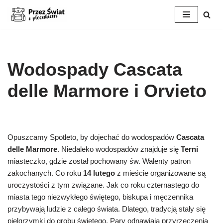
Przejdź
do
treści
Wodospady Cascata
delle Marmore i Orvieto
Opuszcamy Spotleto, by dojechać do wodospadów
Cascata
delle Marmore
. Niedaleko wodospadów znajduje się
Terni
miasteczko, gdzie został pochowany św. Walenty patron
zakochanych. Co roku
14 lutego
z mieście organizowane są
uroczystości z tym związane. Jak co roku czternastego do
miasta tego niezwykłego świętego, biskupa i męczennika
przybywają ludzie z całego świata. Dlatego, tradycją stały się
pielgrzymki do grobu świętego. Pary odnawiają przyrzeczenia