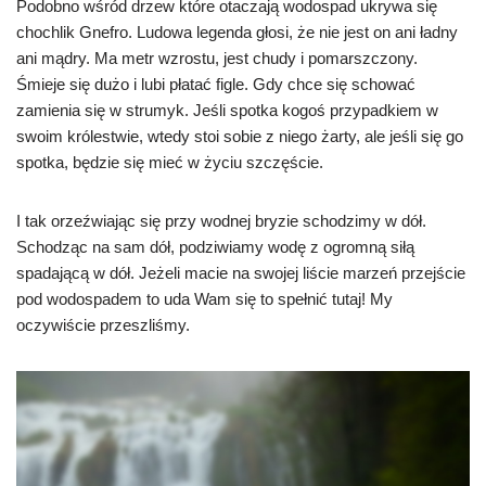
Podobno wśród drzew które otaczają wodospad ukrywa się
chochlik Gnefro. Ludowa legenda głosi, że nie jest on ani ładny
ani mądry. Ma metr wzrostu, jest chudy i pomarszczony.
Śmieje się dużo i lubi płatać figle. Gdy chce się schować
zamienia się w strumyk. Jeśli spotka kogoś przypadkiem w
swoim królestwie, wtedy stoi sobie z niego żarty, ale jeśli się go
spotka, będzie się mieć w życiu szczęście.
I tak orzeźwiając się przy wodnej bryzie schodzimy w dół.
Schodząc na sam dół, podziwiamy wodę z ogromną siłą
spadającą w dół. Jeżeli macie na swojej liście marzeń przejście
pod wodospadem to uda Wam się to spełnić tutaj! My
oczywiście przeszliśmy.