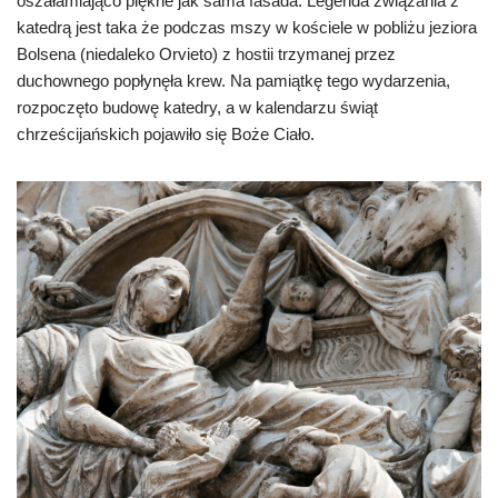
oszałamiająco piękne jak sama fasada. Legenda związania z
katedrą jest taka że podczas mszy w kościele w pobliżu jeziora
Bolsena (niedaleko Orvieto) z hostii trzymanej przez
duchownego popłynęła krew. Na pamiątkę tego wydarzenia,
rozpoczęto budowę katedry, a w kalendarzu świąt
chrześcijańskich pojawiło się Boże Ciało.