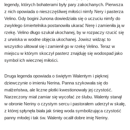
legendy, których bohaterami były pary zakochanych. Pierwsza
z nich opowiada o nieszczęśliwej miłości nimfy Nery i pasterza
Velino. Gdy bogini Junona dowiedziała się o uczuciu nimfy do
zwykłego śmiertelnika postanowiła ukarać Nerę i zamieniła ją w
rzekę. Velino długo szukał ukochanej, by w rozpaczy rzucić się
z urwiska w wodne objęcia ukochanej. Jowisz widząc to
wszystko ulitował się i zamienił go w rzekę Velino. Teraz w
miejscu w którym skoczył pasterz znajduję się wodospad jako
symbol ich wiecznej miłości.
Druga legenda opowiada o świętym Walentym i pięknej
dziewczynie o imieniu Nerina. Panna szykowała się do
małżeństwa, ale liczne plotki kwestionowały jej czystość.
Narzeczony miał zamiar się wycofać ze ślubu. Walenty stanął
w obronie Neriny o czystym sercu i pastorałem uderzył w skałę,
z której spłynęła biała jak śnieg woda symbolizująca czystość
panny młodej i tak św. Walenty ocalił dobre imię Neriny.