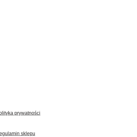
olityka prywatności
egulamin sklepu