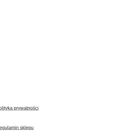
olityka prywatności
egulamin sklepu