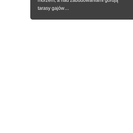
morzem, a nad zabudowaniami górują
tarasy gajów…