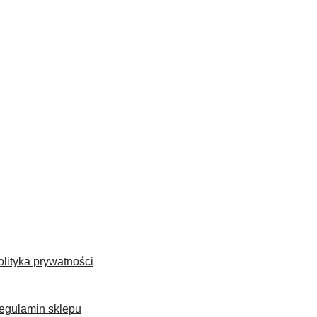
olityka prywatności
egulamin sklepu