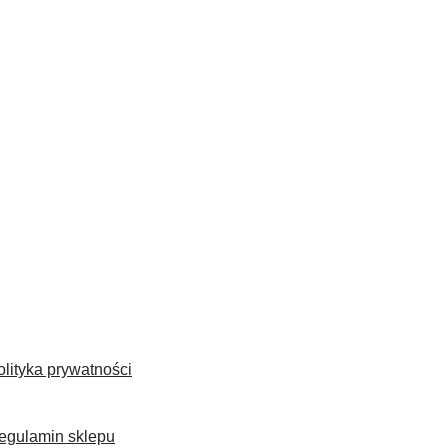
olityka prywatności
egulamin sklepu