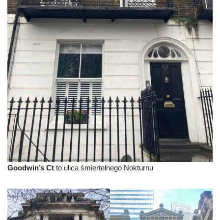
Goodwin’s Ct
to ulica śmiertelnego Nokturnu