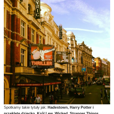
Spotkamy takie tytuły jak:
Hadestown, Harry Potter i
przeklęte dziecko, Król Lew, Wicked, Stranger Things,