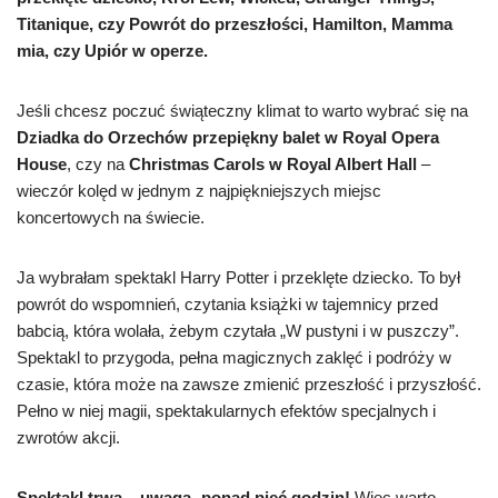
Titanique, czy Powrót do przeszłości, Hamilton, Mamma
mia, czy Upiór w operze.
Jeśli chcesz poczuć świąteczny klimat to warto wybrać się na
Dziadka do Orzechów przepiękny balet w Royal Opera
House
, czy na
Christmas Carols w Royal Albert Hall
–
wieczór kolęd w jednym z najpiękniejszych miejsc
koncertowych na świecie.
Ja wybrałam spektakl Harry Potter i przeklęte dziecko. To był
powrót do wspomnień, czytania książki w tajemnicy przed
babcią, która wolała, żebym czytała „W pustyni i w puszczy”.
Spektakl to przygoda, pełna magicznych zaklęć i podróży w
czasie, która może na zawsze zmienić przeszłość i przyszłość.
Pełno w niej magii, spektakularnych efektów specjalnych i
zwrotów akcji.
Spektakl trwa – uwaga- ponad pięć godzin!
Więc warto