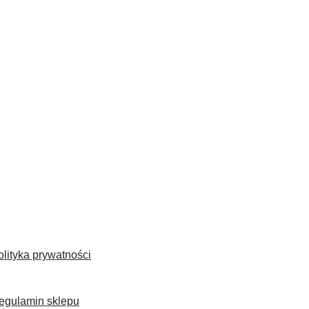
olityka prywatności
egulamin sklepu