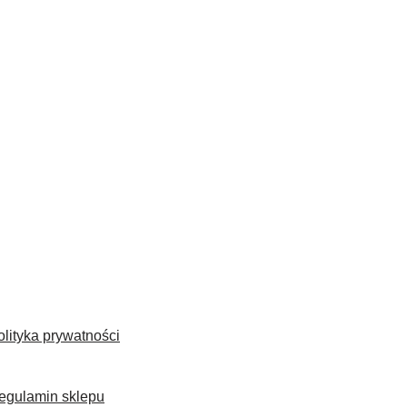
olityka prywatności
egulamin sklepu